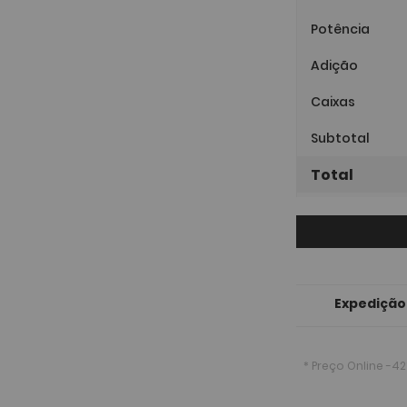
Potência
Adição
Caixas
Subtotal
Total
Expedição
* Preço Online
-42