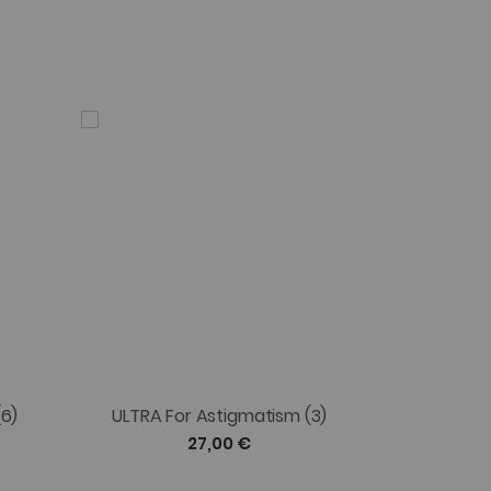
(6)
ULTRA For Astigmatism (3)
27,00 €