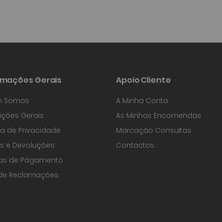
rmações Gerais
Apoio Cliente
 Somos
A Minha Conta
ções Gerais
As Minhas Encomendas
ica de Privacidade
Marcação Consultas
s e Devoluções
Contactos
as de Pagamento
 de Reclamações