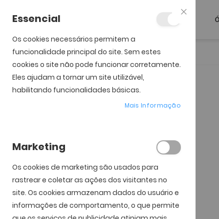
Essencial
Ó
Fechar
Os cookies necessários permitem a
funcionalidade principal do site. Sem estes
Início
ULTRA For Presbyopia (3)
cookies o site não pode funcionar corretamente.
Eles ajudam a tornar um site utilizável,
Saltar para o início da
Saltar para o final da
Galeria de imagens
Galeria de imagens
habilitando funcionalidades básicas.
Mais Informação
Marketing
Os cookies de marketing são usados ​​para
rastrear e coletar as ações dos visitantes no
site. Os cookies armazenam dados do usuário e
informações de comportamento, o que permite
que os serviços de publicidade atinjam mais