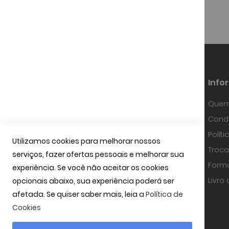
Info
Quem
Fundada em Janeiro de 1997, a
Condi
OPTIBARCA tem sabido desenvolver-se
e adaptar-se a um mercado em
Polít
contínua evolução, investindo em
Utilizamos cookies para melhorar nossos
equipamentos de alta precisão, na
Troca
serviços, fazer ofertas pessoais e melhorar sua
tecnologia óptica mais avançada e
uma equipa com técnicos
Form
experiência. Se você não aceitar os cookies
especializados.
ler mais
Livro
opcionais abaixo, sua experiência poderá ser
afetada. Se quiser saber mais, leia a
Política de
Cookies