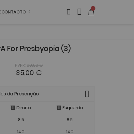
DE CONTACTO
A For Presbyopia (3)
PVPR:
60,00 €
35,00 €
dos da Prescrição
Direito
Esquerdo
8.5
8.5
14.2
14.2