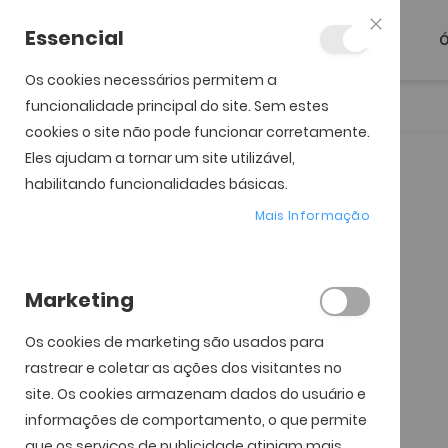
Essencial
Ó
Fechar
Os cookies necessários permitem a
funcionalidade principal do site. Sem estes
Início
ULTRA For Astigmatism (6)
cookies o site não pode funcionar corretamente.
Eles ajudam a tornar um site utilizável,
Saltar para o início da
Saltar para o final da
Galeria de imagens
Galeria de imagens
habilitando funcionalidades básicas.
Mais Informação
Marketing
Os cookies de marketing são usados ​​para
rastrear e coletar as ações dos visitantes no
site. Os cookies armazenam dados do usuário e
informações de comportamento, o que permite
que os serviços de publicidade atinjam mais