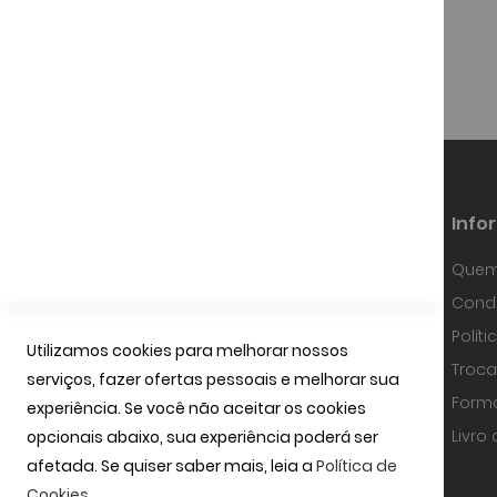
Info
Quem
Fundada em Janeiro de 1997, a
Condi
OPTIBARCA tem sabido desenvolver-se
e adaptar-se a um mercado em
Polít
contínua evolução, investindo em
Utilizamos cookies para melhorar nossos
equipamentos de alta precisão, na
Troca
serviços, fazer ofertas pessoais e melhorar sua
tecnologia óptica mais avançada e
uma equipa com técnicos
Form
experiência. Se você não aceitar os cookies
especializados.
ler mais
Livro
opcionais abaixo, sua experiência poderá ser
afetada. Se quiser saber mais, leia a
Política de
Cookies