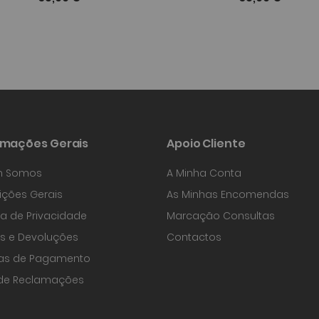
rmações Gerais
Apoio Cliente
 Somos
A Minha Conta
ções Gerais
As Minhas Encomendas
ica de Privacidade
Marcação Consultas
s e Devoluções
Contactos
as de Pagamento
 de Reclamações