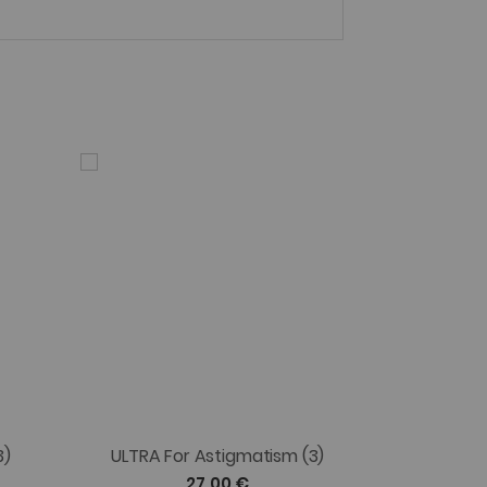
3)
ULTRA For Astigmatism (3)
27,00 €