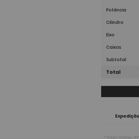
Potência
Cilindro
Eixo
Caixas
Subtotal
Total
Expedição
* Preço Online
-33