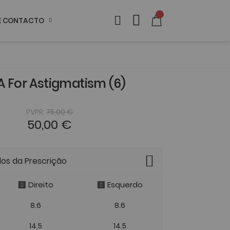
DE CONTACTO
A For Astigmatism (6)
PVPR:
75,00 €
50,00 €
dos da Prescrição
Direito
Esquerdo
8.6
8.6
14.5
14.5