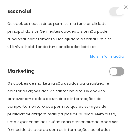
Essencial
Fec
Os cookies necessários permitem a funcionalidade
Início
Clariti 1 Day Multifocal (30)
principal do site. Sem estes cookies o site não pode
funcionar corretamente. Eles ajudam a tornar um site
utilizável, habilitando funcionalidades básicas.
Saltar para o início da
Saltar para o final da
Galeria de imagens
Galeria de imagens
Mais Informação
Clariti 1 Day Multifocal (30)
Marketing
PVPR:
45,00 €
28,00 €
Os cookies de marketing são usados ​​para rastrear e
coletar as ações dos visitantes no site. Os cookies
armazenam dados do usuário e informações de
Introduzir Dados da Prescrição
comportamento, o que permite que os serviços de
publicidade atinjam mais grupos de público. Além disso,
Olho
Direito
Esquerdo
uma experiência de usuário mais personalizada pode ser
Curva Base
fornecida de acordo com as informações coletadas.
8.6
8.6