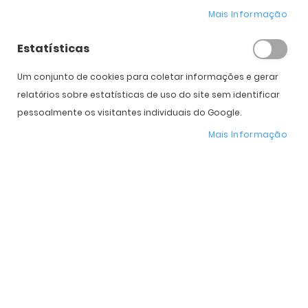
Mais Informação
Diâmetro
14.1
14.1
Potência
Estatísticas
Adição
Um conjunto de cookies para coletar informações e gerar
relatórios sobre estatísticas de uso do site sem identificar
Caixas
pessoalmente os visitantes individuais do Google.
Subtotal
28,00
€
28,00
€
Mais Informação
56,00
€
Total
COMPRAR
Expedição Prevista
11 de agosto - 13 de agosto
* Preço Online
-38%
. Promoção válida de 01 a 31 de Agosto de 2026