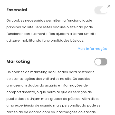
Essencial
Fec
Os cookies necessários permitem a funcionalidade
Início
Total 30 (3)
principal do site. Sem estes cookies o site não pode
funcionar corretamente. Eles ajudam a tornar um site
utilizável, habilitando funcionalidades básicas.
Saltar para o início da
Saltar para o final da
Galeria de imagens
Galeria de imagens
Mais Informação
Total 30 (3)
Marketing
PVPR:
30,00 €
20,00 €
Os cookies de marketing são usados ​​para rastrear e
coletar as ações dos visitantes no site. Os cookies
armazenam dados do usuário e informações de
Introduzir Dados da Prescrição
comportamento, o que permite que os serviços de
publicidade atinjam mais grupos de público. Além disso,
Olho
Direito
Esquerdo
uma experiência de usuário mais personalizada pode ser
Curva Base
fornecida de acordo com as informações coletadas.
8.4
8.4