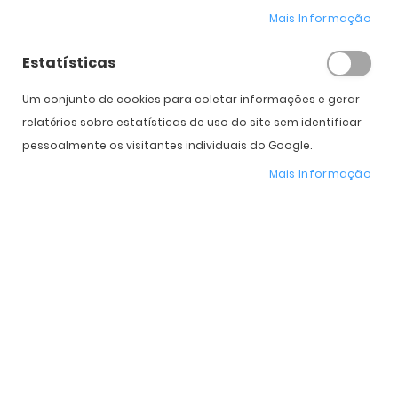
Mais Informação
Diâmetro
14.2
14.2
Potência
Estatísticas
Caixas
Um conjunto de cookies para coletar informações e gerar
relatórios sobre estatísticas de uso do site sem identificar
Subtotal
20,00
€
20,00
€
pessoalmente os visitantes individuais do Google.
40,00
€
Total
Mais Informação
COMPRAR
Expedição Prevista
12 de agosto - 14 de agosto
* Preço Online
-33%
. Promoção válida de 01 a 31 de Agosto de 2026