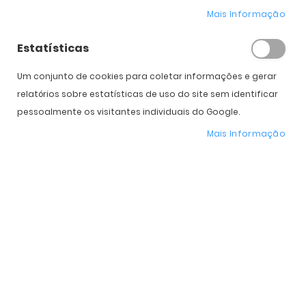
Mais Informação
Diâmetro
14.0
14.0
Potência
Estatísticas
Caixas
Um conjunto de cookies para coletar informações e gerar
relatórios sobre estatísticas de uso do site sem identificar
Subtotal
90,00
€
90,00
€
pessoalmente os visitantes individuais do Google.
180,00
€
Total
Mais Informação
COMPRAR
Expedição Prevista
12 de agosto - 14 de agosto
* Preço Online
-24%
. Promoção válida de 01 a 31 de Agosto de 2026