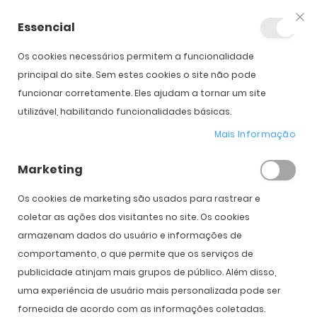
Essencial
Fec
Os cookies necessários permitem a funcionalidade
Início
Acuvue Oasys (24)
principal do site. Sem estes cookies o site não pode
funcionar corretamente. Eles ajudam a tornar um site
utilizável, habilitando funcionalidades básicas.
Saltar para o início da
Saltar para o final da
Galeria de imagens
Galeria de imagens
Mais Informação
Acuvue Oasys (24)
Marketing
PVPR:
118,00 €
90,00 €
Os cookies de marketing são usados ​​para rastrear e
coletar as ações dos visitantes no site. Os cookies
armazenam dados do usuário e informações de
Introduzir Dados da Prescrição
comportamento, o que permite que os serviços de
publicidade atinjam mais grupos de público. Além disso,
Olho
Direito
Esquerdo
uma experiência de usuário mais personalizada pode ser
Curva Base
fornecida de acordo com as informações coletadas.