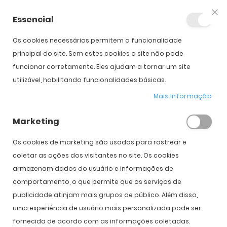
Essencial
Fec
Os cookies necessários permitem a funcionalidade
Início
1 Day Acuvue Moist (90)
principal do site. Sem estes cookies o site não pode
funcionar corretamente. Eles ajudam a tornar um site
utilizável, habilitando funcionalidades básicas.
Saltar para o início da
Saltar para o final da
Galeria de imagens
Galeria de imagens
Mais Informação
1 Day Acuvue Moist (90)
Marketing
PVPR:
86,00 €
60,00 €
Os cookies de marketing são usados ​​para rastrear e
coletar as ações dos visitantes no site. Os cookies
armazenam dados do usuário e informações de
Introduzir Dados da Prescrição
comportamento, o que permite que os serviços de
publicidade atinjam mais grupos de público. Além disso,
Olho
Direito
Esquerdo
uma experiência de usuário mais personalizada pode ser
Curva Base
fornecida de acordo com as informações coletadas.