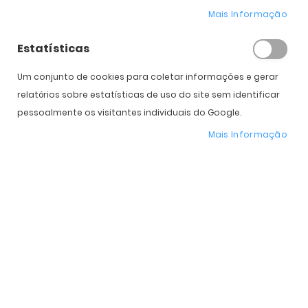
Mais Informação
Diâmetro
14.2
14.2
Potência
Estatísticas
Caixas
Um conjunto de cookies para coletar informações e gerar
relatórios sobre estatísticas de uso do site sem identificar
Subtotal
60,00
€
60,00
€
pessoalmente os visitantes individuais do Google.
120,00
€
Total
Mais Informação
COMPRAR
Expedição Prevista
13 de agosto - 17 de agosto
* Preço Online
-30%
. Promoção válida de 01 a 31 de Agosto de 2026